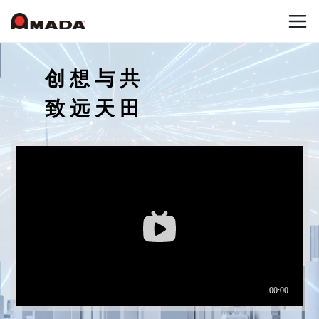
首页
创想与共
致远天田
公司信息
产品介绍
公司概要
公司沿革
Who we are
冲压加工系统
可持续发展（环境与社会贡献活动）
冲床机械
天田冲压设备的目标
国内网点
联系我们
冲床加工自动化
天田冲压设备的优势
日本网点(冲压机械事业)
弹簧成型机
新闻