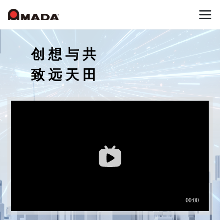
首页
创想与共
致远天田
公司信息
产品介绍
公司概要
公司沿革
Who we are
冲压加工系统
可持续发展（环境与社会贡献活动）
冲床机械
天田冲压设备的目标
国内网点
联系我们
冲床加工自动化
天田冲压设备的优势
日本网点(冲压机械事业)
弹簧成型机
新闻