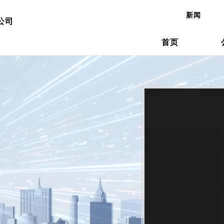
新闻
公司
首页
概要
加工系统
冲压设备的目标
公司沿革
冲床机械
天田冲压
续发展（环境与社会贡献活动）
加工自动化
介绍
国内网点
弹簧成型
交货实例
网点(冲压机械事业)
日本网点(
网点