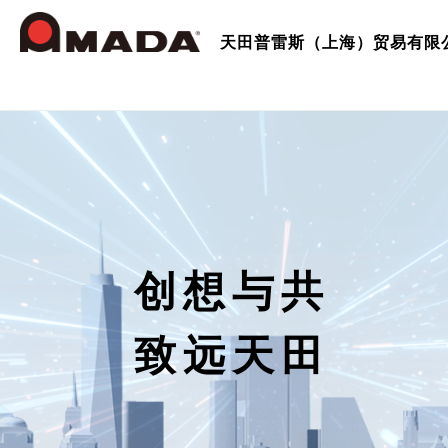
天田普雷斯（上海）贸易有限
Who we are
公司信息
产品介绍
公司
冲压
天田
可持
冲床
业务
日本
创想与共
全球
致远天田