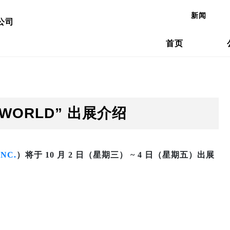
新闻
公司
首页
概要
加工系统
冲压设备的目标
公司沿革
冲床机械
天田冲压
续发展（环境与社会贡献活动）
加工自动化
介绍
国内网点
弹簧成型
交货实例
G WORLD” 出展介绍
网点(冲压机械事业)
日本网点(
NC.
）将于 10 月 2 日（星期三） ~ 4 日（星期五）出展
网点