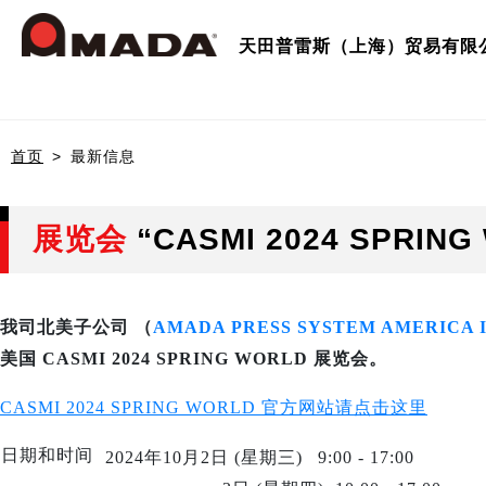
天田普雷斯（上海）贸易有限
首页
最新信息
Who we are
公司信息
产品介绍
公司
冲压
天田
可持
冲床
业务
展览会
“CASMI 2024 SPRIN
日本
我司北美子公司 （
AMADA PRESS SYSTEM AMERICA I
全球
美国 CASMI 2024 SPRING WORLD 展览会。
CASMI 2024 SPRING WORLD
官方网站请点击这里
日期和时间
_
2024年10月2日 (星期三)
_
9:00 - 17:00