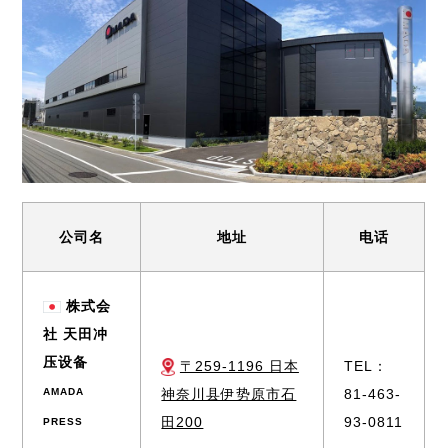
业务介绍
新闻
日本网点(冲压加工自动化事业 / 弹簧成型机事业)
AMADA中国集团
交货实例
Global
全球网点
公司名
地址
电话
株式会
社 天田冲
压设备
〒259-1196 日本
TEL：
AMADA
神奈川县伊势原市石
81-463-
田200
93-0811
PRESS