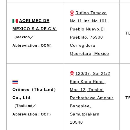
Rufino Tamayo
AORIIMEC DE
No.11 Int. No.101
MEXICO S.A.DE.C.V.
Pueblo Nuevo,El
T
Pueblito, 76900
（Mexico／
Corregidora
Abbreviation：OCM）
Queretaro, Mexico
120/37, Soi 21/2
King Kaeo Road,
Oriimec（Thailand）
Moo 12, Tambol
Co., Ltd.
Rachathewa,Amphur
T
Bangplee,
（Thailand／
Samutprakarn
Abbreviation：OCT）
10540