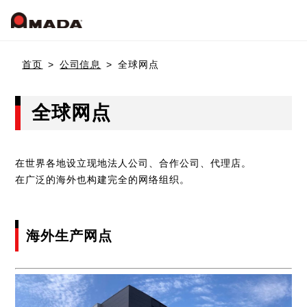
首页
首页
公司信息
全球网点
公司信息
全球网点
产品介绍
公司概要
在世界各地设立现地法人公司、合作公司、代理店。
在广泛的海外也构建完全的网络组织。
公司沿革
Who we are
冲压加工系统
可持续发展（环境与社会贡献活动）
海外生产网点
冲床机械
天田冲压设备的目标
国内网点
冲床加工自动化
联系我们
天田冲压设备的优势
日本网点(冲压机械事业)
弹簧成型机