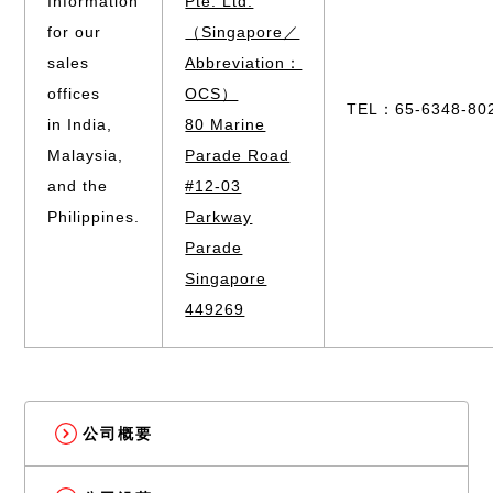
Information
Pte. Ltd.
for our
（Singapore／
sales
Abbreviation：
offices
OCS）
TEL：65-6348-80
in India,
80 Marine
Malaysia,
Parade Road
and the
#12-03
Philippines.
Parkway
Parade
Singapore
449269
公司概要