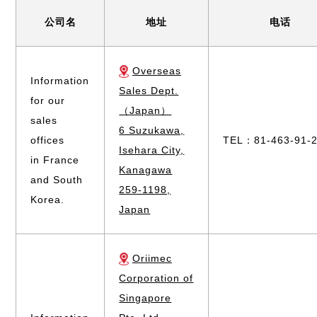
公司名
地址
电话
Overseas
Information
Sales Dept.
for our
（Japan）
sales
6 Suzukawa,
offices
TEL：81-463-91-
Isehara City,
in France
Kanagawa
and South
259-1198,
Korea.
Japan
Oriimec
Corporation of
Singapore