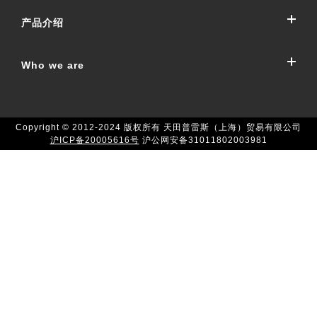
产品介绍
公司概要
公司沿革
Who we are
冲压加工系统
可持续发展（环境与社会贡献活动）
冲床机械
天田冲压设备的目标
国内网点
Copyright © 2012-2024 版权所有 天田普雷斯（上海）贸易有限公司
冲床加工自动化
天田冲压设备的优势
沪ICP备20005616号
沪公网安备31011802003981
日本网点(冲压机械事业)
弹簧成型机
业务介绍
日本网点(冲压加工自动化事业 / 弹簧成型机事业)
交货实例
全球网点