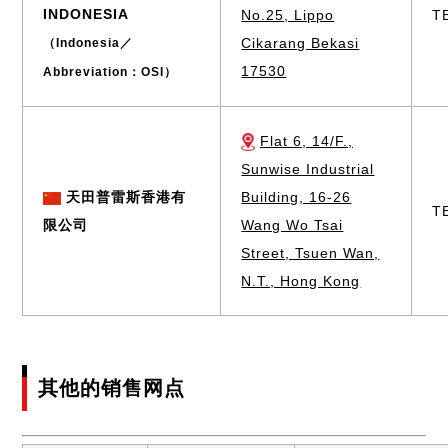
INDONESIA
No.25, Lippo
T
Cikarang Bekasi
（Indonesia／
17530
Abbreviation：OSI）
Flat 6, 14/F.,
Sunwise Industrial
天田普雷斯香港有
Building, 16-26
T
限公司
Wang Wo Tsai
Street, Tsuen Wan,
N.T., Hong Kong
其他的销售网点