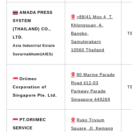
AMADA PRESS
>88/41 Moo 4, T.
SYSTEM
Khlongsuan, A.
(THAILAND) CO.,
Bangbo,
T
LTD.
Samutprakarn
Asia Industrial Estate
10560 Thailand
Suvarnabhumi(AIES)
80 Marine Parade
Oriimec
Road ♯12-03
Corporation of
T
Parkway Parade
Singapore Pte. Ltd.
Singapore 449269
PT.ORIIMEC
Ruko Trivium
SERVICE
Square, Jl. Kemang