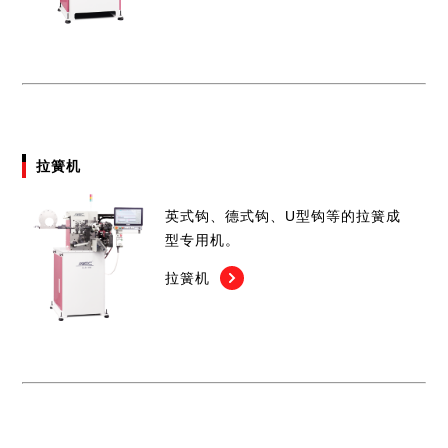
拉簧机
英式钩、德式钩、U型钩等的拉簧成
型专用机。
拉簧机