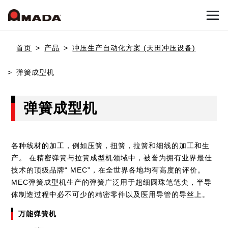
首页
首页
产品
冲压生产自动化方案 (天田冲压设备)
弹簧成型机
公司信息
弹簧成型机
产品介绍
公司概要
公司沿革
各种线材的加工，例如压簧，扭簧，拉簧和细线的加工和生
Who we are
冲压加工系统
产。 在精密弹簧与拉簧成型机领域中，被誉为拥有业界最佳
可持续发展（环境与社会贡献活动）
技术的顶级品牌“ MEC”，在全世界各地均有高度的评价。
冲床机械
天田冲压设备的目标
MEC弹簧成型机生产的弹簧广泛用于超细圆珠笔笔尖，半导
国内网点
体制造过程中必不可少的精密零件以及医用导管的导丝上。
联系我们
冲床加工自动化
天田冲压设备的优势
万能弹簧机
日本网点(冲压机械事业)
弹簧成型机
新闻