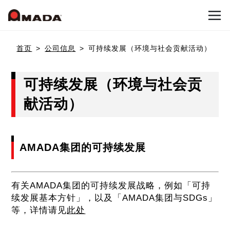
首页
首页
公司信息
可持续发展（环境与社会贡献活动）
公司信息
可持续发展（环境与社会贡
献活动）
产品介绍
公司概要
公司沿革
AMADA集团的可持续发展
Who we are
冲压加工系统
可持续发展（环境与社会贡献活动）
冲床机械
天田冲压设备的目标
有关AMADA集团的可持续发展战略，例如「可持
国内网点
续发展基本方针」，以及「AMADA集团与SDGs」
联系我们
冲床加工自动化
天田冲压设备的优势
等，详情请见
此处
日本网点(冲压机械事业)
弹簧成型机
新闻