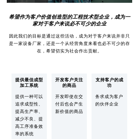
业务介绍
AMADA中国集团
日本网点(冲压加工自动化事业 / 弹簧成型机事业)
希望作为客户价值创造型的工程技术型企业，成为一
Global
交货实例
家对于客户来说必不可少的企业
全球网点
因此我们的目标是通过这些活动，成为对于客户来说并非只
是一家设备厂家，还是一个从经营角度来看也必不可少的存
在，希望切实为社会作出贡献。
提供最佳成型
开发客户关注
支持客户的成
加工系统
的商品
功
提供一种可以
开发即使在交
务求成为客户
追求成型性、
付后也会产生
的伙伴企业
提高生产率、
新价值的商品
减少不良、提
高工序准备效
率的系统