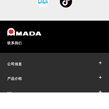
联系我们
公司信息
产品介绍
公司概要
公司沿革
Who we are
冲压加工系统
可持续发展（环境与社会贡献活动）
冲床机械
天田冲压设备的目标