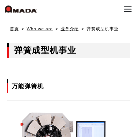
首页
首页
Who we are
业务介绍
弹簧成型机事业
公司信息
弹簧成型机事业
产品介绍
公司概要
公司沿革
万能弹簧机
Who we are
冲压加工系统
可持续发展（环境与社会贡献活动）
冲床机械
天田冲压设备的目标
国内网点
联系我们
冲床加工自动化
天田冲压设备的优势
日本网点(冲压机械事业)
弹簧成型机
新闻