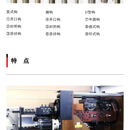
英式钩
侧钩
U型钩
①开口钩
④开口钩
⑦半圆钩
②封闭钩
⑤封闭钩
⑧德式钩
③异径钩
⑥异径钩
⑨印式钩
特 点