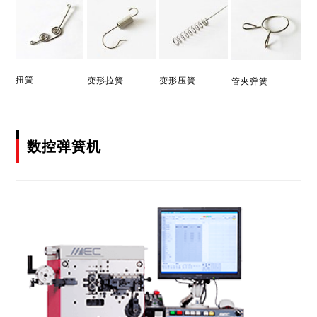
扭簧
变形拉簧
变形压簧
管夹弹簧
数控弹簧机