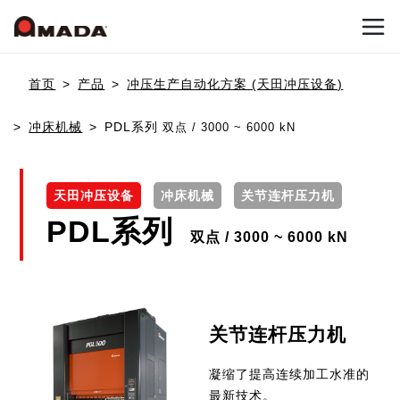
首页
首页
产品
冲压生产自动化方案 (天田冲压设备)
冲床机械
PDL系列
双点 / 3000 ~ 6000 kN
公司信息
天田冲压设备
冲床机械
关节连杆压力机
产品介绍
公司概要
PDL系列
双点 / 3000 ~ 6000 kN
公司沿革
Who we are
冲压加工系统
可持续发展（环境与社会贡献活动）
冲床机械
天田冲压设备的目标
关节连杆压力机
国内网点
联系我们
冲床加工自动化
天田冲压设备的优势
凝缩了提高连续加工水准的
日本网点(冲压机械事业)
弹簧成型机
最新技术。
新闻