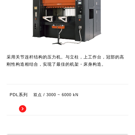
业务介绍
AMADA中国集团
日本网点(冲压加工自动化事业 / 弹簧成型机事业)
Global
交货实例
全球网点
采用关节连杆结构的压力机。与立柱，上工作台，冠部的高
刚性构造相结合，实现了最佳的机架・床身构造。
PDL系列
双点 / 3000 ~ 6000 kN