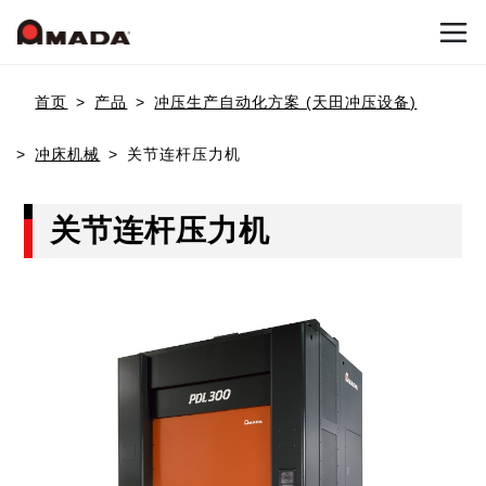
首页
首页
产品
冲压生产自动化方案 (天田冲压设备)
冲床机械
关节连杆压力机
公司信息
关节连杆压力机
产品介绍
公司概要
公司沿革
Who we are
冲压加工系统
可持续发展（环境与社会贡献活动）
冲床机械
天田冲压设备的目标
国内网点
联系我们
冲床加工自动化
天田冲压设备的优势
日本网点(冲压机械事业)
弹簧成型机
新闻