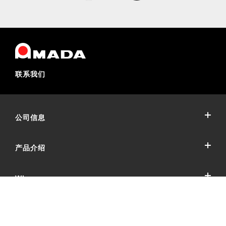
联系我们
公司信息
产品介绍
公司概要
公司沿革
Who we are
冲压加工系统
可持续发展（环境与社会贡献活动）
冲床机械
天田冲压设备的目标
国内网点
Copyright © 2012-2024 版权所有 天田普雷斯（上海）贸易有限公司
冲床加工自动化